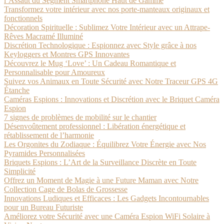
l’Assaut du Segment Smartphone Haut de Gamme
Transformez votre intérieur avec nos porte-manteaux originaux et
fonctionnels
Décoration Spirituelle : Sublimez Votre Intérieur avec un Attrape-
Rêves Macramé Illuminé
Discrétion Technologique : Espionnez avec Style grâce à nos
Keyloggers et Montres GPS Innovantes
Découvrez le Mug ‘Love’ : Un Cadeau Romantique et
Personnalisable pour Amoureux
Suivez vos Animaux en Toute Sécurité avec Notre Traceur GPS 4G
Étanche
Caméras Espions : Innovations et Discrétion avec le Briquet Caméra
Espion
7 signes de problèmes de mobilité sur le chantier
Désenvoûtement professionnel : Libération énergétique et
rétablissement de l’harmonie
Les Orgonites du Zodiaque : Équilibrez Votre Énergie avec Nos
Pyramides Personnalisées
Briquets Espions : L’Art de la Surveillance Discrète en Toute
Simplicité
Offrez un Moment de Magie à une Future Maman avec Notre
Collection Cage de Bolas de Grossesse
Innovations Ludiques et Efficaces : Les Gadgets Incontournables
pour un Bureau Futuriste
Améliorez votre Sécurité avec une Caméra Espion WiFi Solaire à