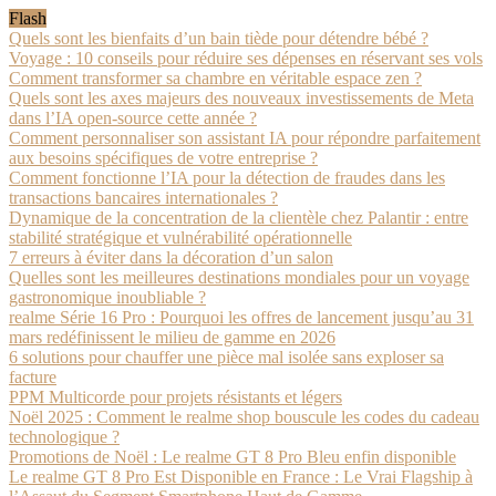
Flash
Quels sont les bienfaits d’un bain tiède pour détendre bébé ?
Voyage : 10 conseils pour réduire ses dépenses en réservant ses vols
Comment transformer sa chambre en véritable espace zen ?
Quels sont les axes majeurs des nouveaux investissements de Meta
dans l’IA open-source cette année ?
Comment personnaliser son assistant IA pour répondre parfaitement
aux besoins spécifiques de votre entreprise ?
Comment fonctionne l’IA pour la détection de fraudes dans les
transactions bancaires internationales ?
Dynamique de la concentration de la clientèle chez Palantir : entre
stabilité stratégique et vulnérabilité opérationnelle
7 erreurs à éviter dans la décoration d’un salon
Quelles sont les meilleures destinations mondiales pour un voyage
gastronomique inoubliable ?
realme Série 16 Pro : Pourquoi les offres de lancement jusqu’au 31
mars redéfinissent le milieu de gamme en 2026
6 solutions pour chauffer une pièce mal isolée sans exploser sa
facture
PPM Multicorde pour projets résistants et légers
Noël 2025 : Comment le realme shop bouscule les codes du cadeau
technologique ?
Promotions de Noël : Le realme GT 8 Pro Bleu enfin disponible
Le realme GT 8 Pro Est Disponible en France : Le Vrai Flagship à