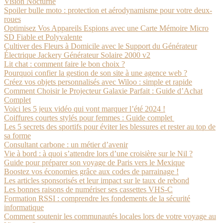
Vision Nocturne
Spoiler bulle moto : protection et aérodynamisme pour votre deux-
roues
Optimisez Vos Appareils Espions avec une Carte Mémoire Micro
SD Fiable et Polyvalente
Cultiver des Fleurs à Domicile avec le Support du Générateur
Électrique Jackery Générateur Solaire 2000 v2
Lit chat : comment faire le bon choix ?
Pourquoi confier la gestion de son site à une agence web ?
Créez vos objets personnalisés avec Wiloo : simple et rapide
Comment Choisir le Projecteur Galaxie Parfait : Guide d’Achat
Complet
Voici les 5 jeux vidéo qui vont marquer l’été 2024 !
Coiffures courtes stylés pour femmes : Guide complet
Les 5 secrets des sportifs pour éviter les blessures et rester au top de
sa forme
Consultant carbone : un métier d’avenir
Vie à bord : à quoi s’attendre lors d’une croisière sur le Nil ?
Guide pour préparer son voyage de Paris vers le Mexique
Boostez vos économies grâce aux codes de parrainage !
Les articles sponsorisés et leur impact sur le taux de rebond
Les bonnes raisons de numériser ses cassettes VHS-C
Formation RSSI : comprendre les fondements de la sécurité
informatique
Comment soutenir les communautés locales lors de votre voyage au