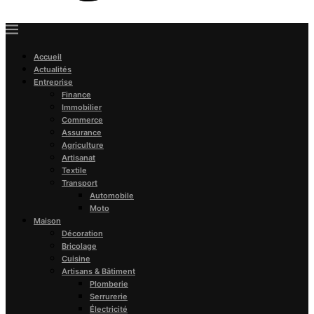
Accueil
Actualités
Entreprise
Finance
Immobilier
Commerce
Assurance
Agriculture
Artisanat
Textile
Transport
Automobile
Moto
Maison
Décoration
Bricolage
Cuisine
Artisans & Bâtiment
Plomberie
Serrurerie
Électricité