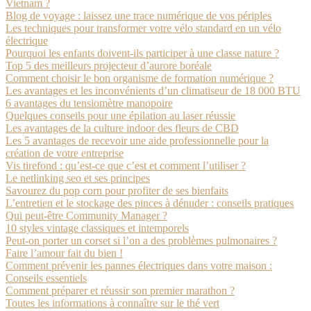
Vietnam ?
Blog de voyage : laissez une trace numérique de vos périples
Les techniques pour transformer votre vélo standard en un vélo
électrique
Pourquoi les enfants doivent-ils participer à une classe nature ?
Top 5 des meilleurs projecteur d’aurore boréale
Comment choisir le bon organisme de formation numérique ?
Les avantages et les inconvénients d’un climatiseur de 18 000 BTU
6 avantages du tensiomètre manopoire
Quelques conseils pour une épilation au laser réussie
Les avantages de la culture indoor des fleurs de CBD
Les 5 avantages de recevoir une aide professionnelle pour la
création de votre entreprise
Vis tirefond : qu’est-ce que c’est et comment l’utiliser ?
Le netlinking seo et ses principes
Savourez du pop corn pour profiter de ses bienfaits
L’entretien et le stockage des pinces à dénuder : conseils pratiques
Qui peut-être Community Manager ?
10 styles vintage classiques et intemporels
Peut-on porter un corset si l’on a des problèmes pulmonaires ?
Faire l’amour fait du bien !
Comment prévenir les pannes électriques dans votre maison :
Conseils essentiels
Comment préparer et réussir son premier marathon ?
Toutes les informations à connaître sur le thé vert