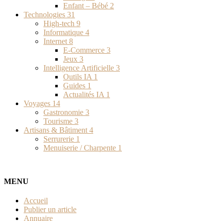
Enfant – Bébé
2
Technologies
31
High-tech
9
Informatique
4
Internet
8
E-Commerce
3
Jeux
3
Intelligence Artificielle
3
Outils IA
1
Guides
1
Actualités IA
1
Voyages
14
Gastronomie
3
Tourisme
3
Artisans & Bâtiment
4
Serrurerie
1
Menuiserie / Charpente
1
MENU
Accueil
Publier un article
Annuaire