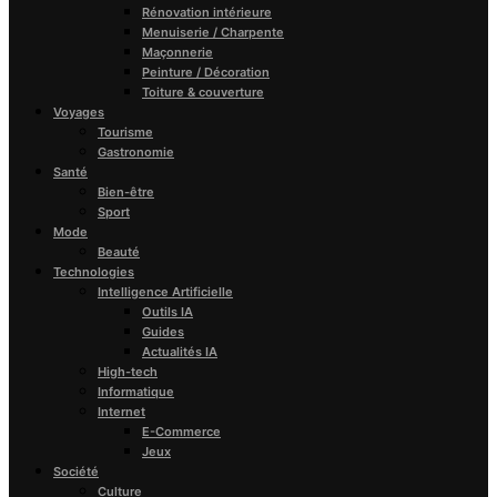
Rénovation intérieure
Menuiserie / Charpente
Maçonnerie
Peinture / Décoration
Toiture & couverture
Voyages
Tourisme
Gastronomie
Santé
Bien-être
Sport
Mode
Beauté
Technologies
Intelligence Artificielle
Outils IA
Guides
Actualités IA
High-tech
Informatique
Internet
E-Commerce
Jeux
Société
Culture